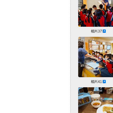
另開
相片37
點擊放大觀看「11
另開
相片41
點擊放大觀看「11