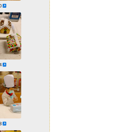
原圖
兒福館)」之相片編號 18 原圖
219低年級戶外教育(奇美+兒福館)」之相片編號 19 原圖
另開新視窗觀看「1121219低年級戶外教育(奇美+兒福館)」之相片編號
0
 103
之相片，編號 22 / 103
外教育(奇美+兒福館)」之相片，編號 23 / 103
「1121219低年級戶外教育(奇美+兒福館)」之相片，編號 2
原圖
兒福館)」之相片編號 22 原圖
219低年級戶外教育(奇美+兒福館)」之相片編號 23 原圖
另開新視窗觀看「1121219低年級戶外教育(奇美+兒福館)」之相片編號
4
 103
之相片，編號 26 / 103
外教育(奇美+兒福館)」之相片，編號 27 / 103
「1121219低年級戶外教育(奇美+兒福館)」之相片，編號 2
原圖
兒福館)」之相片編號 26 原圖
219低年級戶外教育(奇美+兒福館)」之相片編號 27 原圖
另開新視窗觀看「1121219低年級戶外教育(奇美+兒福館)」之相片編號
8