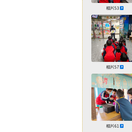
另開
相片53
點擊放大觀看「11
另開
相片57
點擊放大觀看「11
另開
相片61