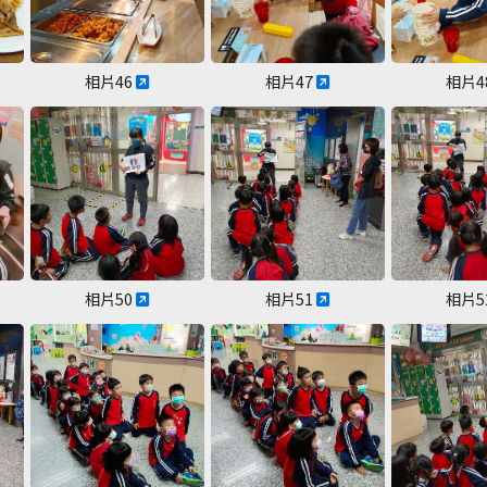
新視窗觀看「1121219低年級戶外教育(奇美+兒福館)」之相片編號 45 
另開新視窗觀看「1121219低年級戶外教育(奇美+
另開新視窗觀看「1121
相片46
相片47
相片4
21219低年級戶外教育(奇美+兒福館)」之相片，編號 49 /
點擊放大觀看「1121219低年級戶外教育(奇美+兒福館)」
點擊放大觀看「1121219低年級戶
點擊放大觀看
新視窗觀看「1121219低年級戶外教育(奇美+兒福館)」之相片編號 49 
另開新視窗觀看「1121219低年級戶外教育(奇美+
另開新視窗觀看「1121
相片50
相片51
相片5
21219低年級戶外教育(奇美+兒福館)」之相片，編號 53 /
點擊放大觀看「1121219低年級戶外教育(奇美+兒福館)」
點擊放大觀看「1121219低年級戶
點擊放大觀看