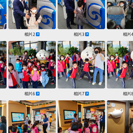
新視窗觀看「1121219低年級戶外教育(奇美+兒福館)」之相片編號 1 原
另開新視窗觀看「1121219低年級戶外教育(奇美+
另開新視窗觀看「1121
相片2
相片3
相片
21219低年級戶外教育(奇美+兒福館)」之相片，編號 5 / 
點擊放大觀看「1121219低年級戶外教育(奇美+兒福館)
點擊放大觀看「1121219低年級戶
點擊放大觀看
新視窗觀看「1121219低年級戶外教育(奇美+兒福館)」之相片編號 5 原
另開新視窗觀看「1121219低年級戶外教育(奇美+
另開新視窗觀看「1121
相片6
相片7
相片
21219低年級戶外教育(奇美+兒福館)」之相片，編號 9 / 
點擊放大觀看「1121219低年級戶外教育(奇美+兒福館)」
點擊放大觀看「1121219低年級戶
點擊放大觀看