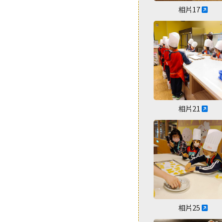
另開
相片17
點擊放大觀看「11
另開
相片21
點擊放大觀看「11
另開
相片25