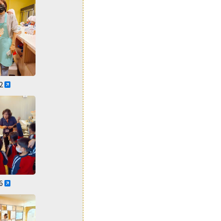
 103
之相片，編號 30 / 103
外教育(奇美+兒福館)」之相片，編號 31 / 103
「1121219低年級戶外教育(奇美+兒福館)」之相片，編號 3
原圖
兒福館)」之相片編號 30 原圖
219低年級戶外教育(奇美+兒福館)」之相片編號 31 原圖
另開新視窗觀看「1121219低年級戶外教育(奇美+兒福館)」之相片編號
2
 103
之相片，編號 34 / 103
外教育(奇美+兒福館)」之相片，編號 35 / 103
「1121219低年級戶外教育(奇美+兒福館)」之相片，編號 3
原圖
兒福館)」之相片編號 34 原圖
219低年級戶外教育(奇美+兒福館)」之相片編號 35 原圖
另開新視窗觀看「1121219低年級戶外教育(奇美+兒福館)」之相片編號
6
 103
之相片，編號 38 / 103
外教育(奇美+兒福館)」之相片，編號 39 / 103
「1121219低年級戶外教育(奇美+兒福館)」之相片，編號 4