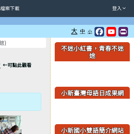
檔案下載
登入
大
中
小
館)
右邊區域內容
不迷小紅書，青春不迷
途
)
←可點此觀看
小新臺灣母語日成果網
動相簿
張。
103
」之相片，編號 2 / 103
外教育(奇美+兒福館)」之相片，編號 3 / 103
「1121219低年級戶外教育(奇美+兒福館)」之相片，編號 4
小新國小雙語簡介網站