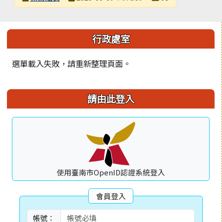
發布日期
瀏覽次數
左邊區域內容
行政處室
選單載入失敗，請重新整理頁面。
請由此登入
使用臺南市OpenID認證系統登入
會員登入
帳號：