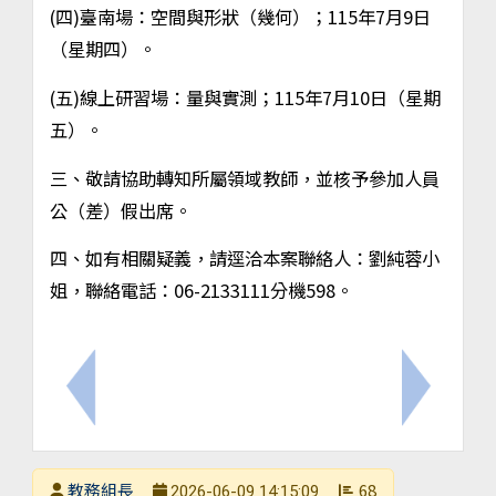
(四)臺南場：空間與形狀（幾何）；115年7月9日
（星期四）。
(五)線上研習場：量與實測；115年7月10日（星期
五）。
三、敬請協助轉知所屬領域教師，並核予參加人員
公（差）假出席。
四、如有相關疑義，請逕洽本案聯絡人：劉純蓉小
姐，聯絡電話：06-2133111分機598。
上一筆：臺南市中小學教師專業發展三類專業回饋人才
下一筆：
發布者
教務組長
68
2026-06-09 14:15:09