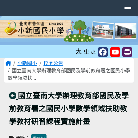
臺南市善化區小新國民小學
導覽列
跳至主內容區
工具列
大
中
小
頁尾區域
主內容區域
Home
小新國小
校園公告
國立臺南大學辦理教育部國民及學前教育署之國民小學
數學領域扶...
回上頁
國立臺南大學辦理教育部國民及學
前教育署之國民小學數學領域扶助教
學教材研習課程實施計畫
標籤：