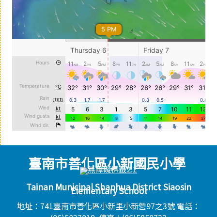
臺南市善化區小新國民小學
頁尾區域內容
Tainan Municipal Shanhua District Siaosin
Elementary School
地址：741臺南市善化區小新里小新營97之3號 電話：