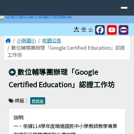
臺南市善化區小新國民小學
導覽列
跳至主內容區
工具列
大
中
小
頁尾區域
主內容區域
Home
小新國小
校園公告
數位輔導團辦理「Google Certified Education」認證
工作坊
回上頁
數位輔導團辦理「Google
Certified Education」認證工作坊
標籤：
教務組
說明:
一、依據114學年度精進國民中小學教師教學專業