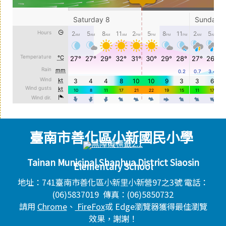
臺南市善化區小新國民小學
頁尾區域內容
Tainan Municipal Shanhua District Siaosin
Elementary School
地址：741臺南市善化區小新里小新營97之3號 電話：
(06)5837019 傳真：(06)5850732
請用
Chrome
、
FireFox
或 Edge瀏覽器獲得最佳瀏覽
效果，謝謝！