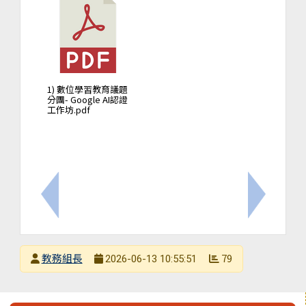
1) 數位學習教育議題
分團- Google AI認證
工作坊.pdf
上一筆：🌟 閃耀星光！Cool English 自主學習獲獎
下一筆：
發布者
教務組長
79
2026-06-13 10:55:51
發布日期
瀏覽次數