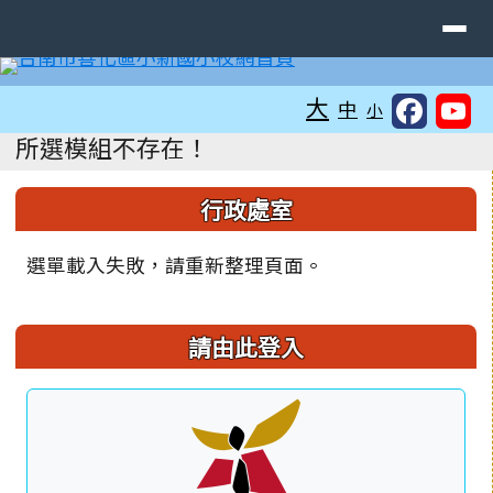
臺南市善化區小新國民小學
導覽列
跳至主內容區
工具列
大
中
小
頁尾區域
主內容區域
所選模組不存在！
左邊區域內容
行政處室
選單載入失敗，請重新整理頁面。
請由此登入