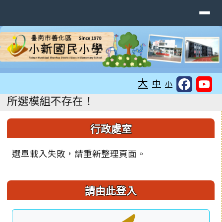
臺南市善化區小新國民小學
導覽列
跳至主內容區
工具列
大
中
小
頁尾區域
主內容區域
所選模組不存在！
左邊區域內容
行政處室
選單載入失敗，請重新整理頁面。
請由此登入