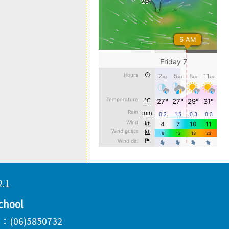
chool
06)5850732