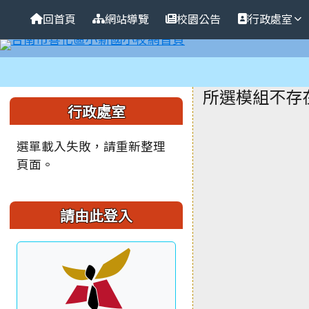
臺南市善化區小新國民小
導覽列
跳至主內容區
回首頁
網站導覽
校園公告
行政處室
工具列
頁尾區域
主內容區
所選模組不存
左邊區域內容
行政處室
選單載入失敗，請重新整理
頁面。
請由此登入