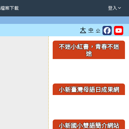
檔案下載
登入
大
中
小
右邊區域內容
不迷小紅書，青春不迷
途
小新臺灣母語日成果網
小新國小雙語簡介網站