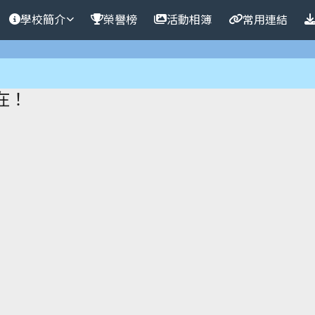
學
學校簡介
榮譽榜
活動相簿
常用連結
域
在！