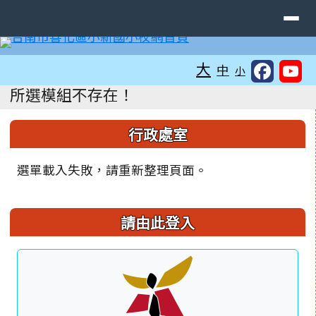
臺南市善化區小新國民小學
導覽列
跳至主內容區
工具列
大
中
小
頁尾區域
主內容區域
所選模組不存在！
左邊區域內容
行政處室
選單載入失敗，請重新整理頁面。
請由此登入