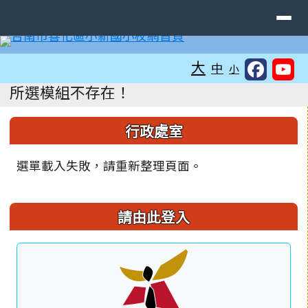
臺南市善化區小新國民小學
導覽列
跳至主內容區
工具列
大
中
小
頁尾區域
主內容區域
所選模組不存在！
左邊區域內容
行政處室
選單載入失敗，請重新整理頁面。
請由此登入